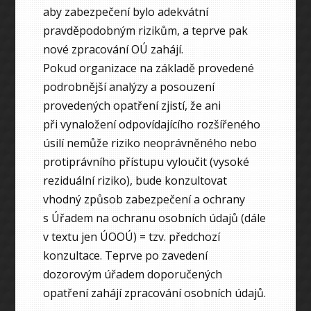
aby zabezpečení bylo adekvátní
pravděpodobným rizikům, a teprve pak
nové zpracování OÚ zahájí.
Pokud organizace na základě provedené
podrobnější analýzy a posouzení
provedených opatření zjistí, že ani
při vynaložení odpovídajícího rozšířeného
úsilí nemůže riziko neoprávněného nebo
protiprávního přístupu vyloučit (vysoké
reziduální riziko), bude konzultovat
vhodný způsob zabezpečení a ochrany
s Úřadem na ochranu osobních údajů (dále
v textu jen ÚOOÚ) = tzv. předchozí
konzultace. Teprve po zavedení
dozorovým úřadem doporučených
opatření zahájí zpracování osobních údajů.