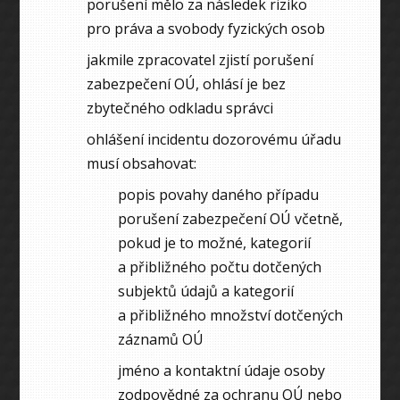
porušení mělo za následek riziko
pro práva a svobody fyzických osob
jakmile zpracovatel zjistí porušení
zabezpečení OÚ, ohlásí je bez
zbytečného odkladu správci
ohlášení incidentu dozorovému úřadu
musí obsahovat:
popis povahy daného případu
porušení zabezpečení OÚ včetně,
pokud je to možné, kategorií
a přibližného počtu dotčených
subjektů údajů a kategorií
a přibližného množství dotčených
záznamů OÚ
jméno a kontaktní údaje osoby
zodpovědné za ochranu OÚ nebo